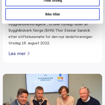
Tillat utvalg
Stifter Bygghåndverk Norge
Ikke tillat
"Vår ambisjon er å være en samlende kraft for alle
bygghåndverksfagene", uttaler nyvalgt leder av
Bygghåndverk Norge (BHN) Thor Steinar Sandvik
etter stiftelsesmøte for den nye landsforeningen
tirsdag 16. august 2022.
Les mer