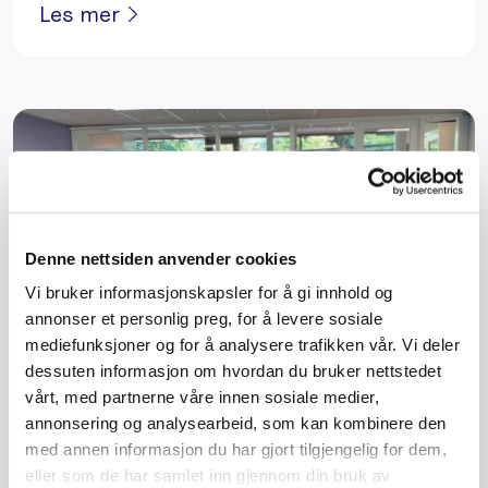
Les mer
Denne nettsiden anvender cookies
Vi bruker informasjonskapsler for å gi innhold og
annonser et personlig preg, for å levere sosiale
mediefunksjoner og for å analysere trafikken vår. Vi deler
dessuten informasjon om hvordan du bruker nettstedet
vårt, med partnerne våre innen sosiale medier,
God fremdrift i oppstart av
annonsering og analysearbeid, som kan kombinere den
Bygghåndverk Norge
med annen informasjon du har gjort tilgjengelig for dem,
eller som de har samlet inn gjennom din bruk av
Den 20. september 2022 avviklet BHN sitt første