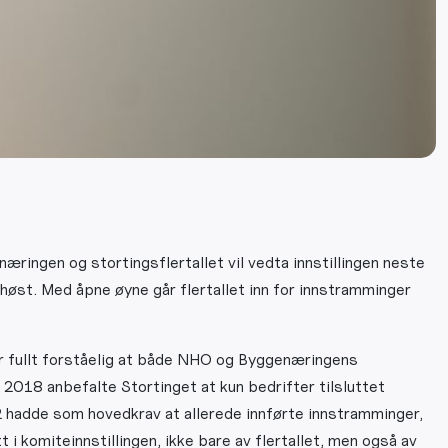
næringen og stortingsflertallet vil vedta innstillingen neste
høst. Med åpne øyne går flertallet inn for innstramminger
 er fullt forståelig at både NHO og Byggenæringens
 2018 anbefalte Stortinget at kun bedrifter tilsluttet
2 hadde som hovedkrav at allerede innførte innstramminger,
 i komiteinnstillingen, ikke bare av flertallet, men også av