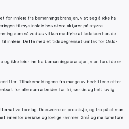
t for innleie fra bemanningsbransjen, vist seg å ikke ha
eringen til mye innleie hos store aktører på større
ramming som nå vedtas vil kun medføre at ledelsen hos de
 til innleie. Dette med et tidsbegrenset unntak for Oslo-
se og ikke leier inn fra bemanningsbransjen, men fordi de er
bedrifter. Tilbakemeldingene fra mange av bedriftene etter
bart for alle som arbeider for fri, seriøs og helt lovlig
ternative forslag. Dessverre er prestisje, og tro på at man
ihet innenfor seriøse og lovlige rammer. Små og mellomstore