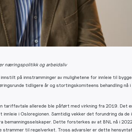
r næringspolitikk og arbeidsliv
innstilt på innstramminger av mulighetene for innleie til bygge
ringsrunde tidligere år og stortingskomiteens behandling nå i 
n tariffavtale allerede ble påført med virkning fra 2019. Det
 innleie i Osloregionen. Samtidig vekker det forundring da de i
e fra bemanningsselskaper. Dette forsterkes av at BNL nå i 202
ere strammer til regelverket. Tross advarsler er dette hensyntatt