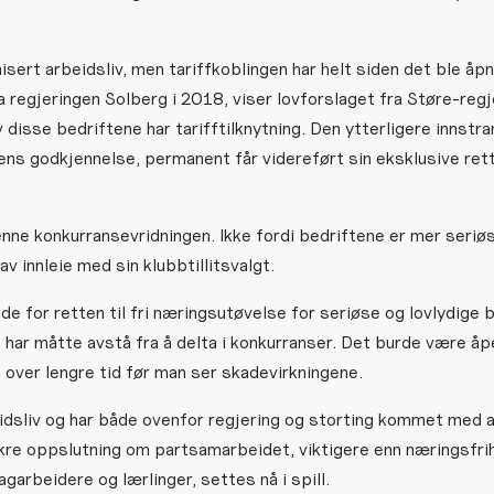
ert arbeidsliv, men tariffkoblingen har helt siden det ble åpne
 regjeringen Solberg i 2018, viser lovforslaget fra Støre-regj
disse bedriftene har tarifftilknytning. Den ytterligere innst
ns godkjennelse, permanent får videreført sin eksklusive rett
 denne konkurransevridningen. Ikke fordi bedriftene er mer seriø
v innleie med sin klubbtillitsvalgt.
 for retten til fri næringsutøvelse for seriøse og lovlydige 
har måtte avstå fra å delta i konkurranser. Det burde være åpen
 over lengre tid før man ser skadevirkningene.
sliv og har både ovenfor regjering og storting kommet med al
sikre oppslutning om partsamarbeidet, viktigere enn næringsfr
arbeidere og lærlinger, settes nå i spill.