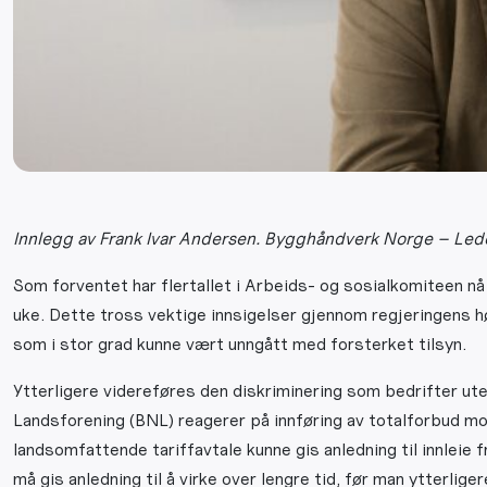
Innlegg av Frank Ivar Andersen. Bygghåndverk Norge – Lede
Som forventet har flertallet i Arbeids- og sosialkomiteen nå 
uke. Dette tross vektige innsigelser gjennom regjeringens hø
som i stor grad kunne vært unngått med forsterket tilsyn.
Ytterligere videreføres den diskriminering som bedrifter ute
Landsforening (BNL) reagerer på innføring av totalforbud mot
landsomfattende tariffavtale kunne gis anledning til innlei
må gis anledning til å virke over lengre tid, før man ytterlig