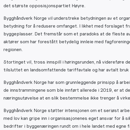
det største opposisjonspartiet Høyre.
Bygghåndverk Norge vil understreke betydningen av et organis
betydning for å redusere omfanget. I likhet med forslaget fra
byggeplasser. Det fremstår som et paradoks at de fleste av 
aktører som har forestått betydelig innleie med fagforeninge
regionen.
Stortinget vil, tross innspill i høringsrunden, nå videreføre
tilsluttet en landsomfattende tariffavtale og har avtalt bruk a
Bygghåndverk Norge har som grunnleggende prinsipp å arbeide
de innstrammingene som ble innført allerede i 2019, er at de 
næringsutøvelse at en slik bestemmelse ikke trenger å virke
Bygghåndverk Norge støtter intensjonen om et seriøst arbeid
med lov kan gripe inn i organisasjonenes eget ansvar for å 
bedrifter i byggenæringen rundt om i hele landet med egne fag