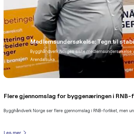
Medlemsundersøkelse: Tegn til stabil
Bygghåndverk Norges siste medlemsundersøkelse vise
Arendalsuka.
Flere gjennomslag for byggenæringen i RNB-f
Bygghåndverk Norge ser flere gjennomslag i RNB-forliket, men unde
Les mer