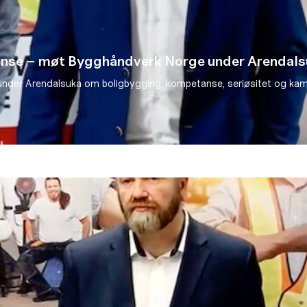
anse – møt Bygghåndverk Norge under Arendal
under Arendalsuka om boligbygging, kompetanse, seriøsitet og kampe