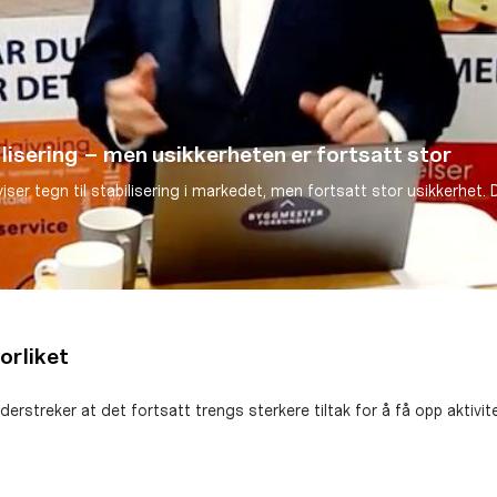
isering – men usikkerheten er fortsatt stor
r tegn til stabilisering i markedet, men fortsatt stor usikkerhet.
orliket
rstreker at det fortsatt trengs sterkere tiltak for å få opp aktivi