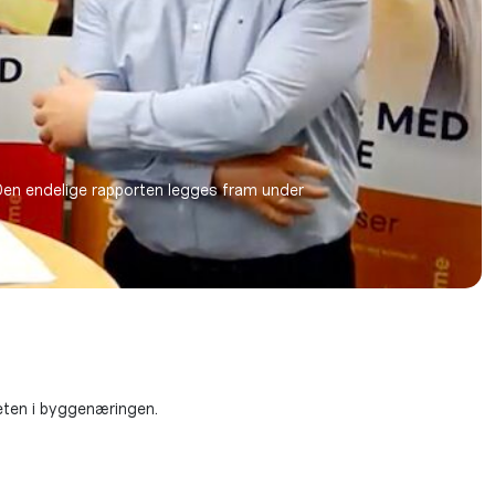
 Den endelige rapporten legges fram under
teten i byggenæringen.