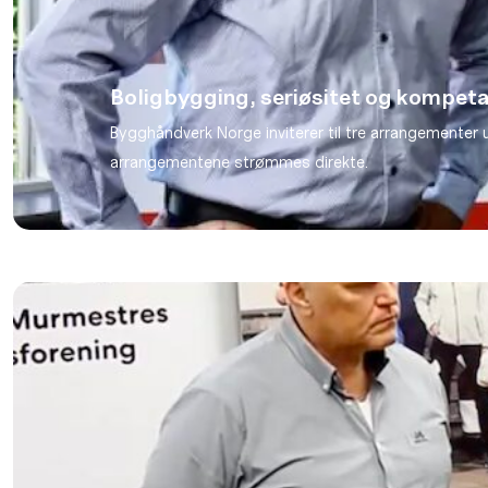
Boligbygging, seriøsitet og kompet
Bygghåndverk Norge inviterer til tre arrangementer 
arrangementene strømmes direkte.