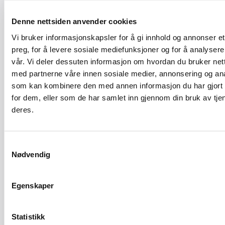
raskt og bevare verdifull fagkompetanse, sier Røberg-
Denne nettsiden anvender cookies
Larsen.
Vi bruker informasjonskapsler for å gi innhold og annonser et
Regjeringens viktigste arbeids-, bolig- og klimamål er
preg, for å levere sosiale mediefunksjoner og for å analysere
direkte avhengige av en
vår. Vi deler dessuten informasjon om hvordan du bruker nett
levedyktig bygghåndverksnæring. Regjeringen har satt seg
med partnerne våre innen sosiale medier, annonsering og an
ambisiøse mål om å få flere i arbeid, bygge 130 000 nye
som kan kombinere den med annen informasjon du har gjort t
for dem, eller som de har samlet inn gjennom din bruk av tje
boliger, styrke seriøsiteten i arbeidslivet og nå klima- og
deres.
energimålene. Medlemsundersøkelsen
fra Bygghåndverk Norge viser tydelig at
dette forutsetter at fagbedriftene har både kompetanse,
Samtykkevalg
kapasitet og forutsigbare rammevilkår.
Nødvendig
– Skal Norge lykkes med både boligbygging,
Egenskaper
energieffektivisering og et seriøst arbeidsliv, må vi sikre
at fagbedriftene faktisk har folk, oppdrag og forutsigbare
rammevilkår. Mister vi kompetansen nå, blir disse målene
Statistikk