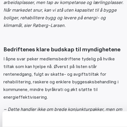
arbeidsplasser, men tap av kompetanse og lærlingplasser.
Når markedet snur, kan vi stå uten kapasitet til å bygge
boliger, rehabilitere bygg og levere på energi- og
klimamål, sier Røberg-Larsen.
Bedriftenes klare budskap til myndighetene
I åpne svar peker medlemsbedriftene tydelig på hvilke
tiltak som kan hjelpe nå. Øverst på listen står
rentenedgang, fulgt av skatte- og avgiftstiltak for
rehabilitering, raskere og enklere byggesaksbehandling i
kommunene, mindre byråkrati og økt støtte til
energieffektivisering.
– Dette handler ikke om brede konjunkturpakker, men om
presise grep der problemene faktisk er størst. Tiltak
rettet mot rehabilitering og vedlikehold kan settes i gang