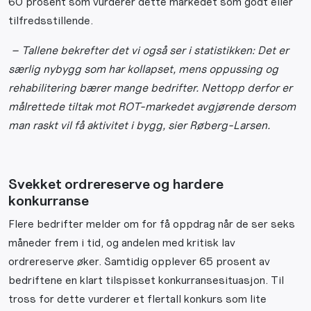
60 prosent som vurderer dette markedet som godt eller
tilfredsstillende.
– Tallene bekrefter det vi også ser i statistikken: Det er
særlig nybygg som har kollapset, mens oppussing og
rehabilitering bærer mange bedrifter. Nettopp derfor er
målrettede tiltak mot ROT-markedet avgjørende dersom
man raskt vil få aktivitet i bygg, sier Røberg-Larsen.
Svekket ordrereserve og hardere
konkurranse
Flere bedrifter melder om for få oppdrag når de ser seks
måneder frem i tid, og andelen med kritisk lav
ordrereserve øker. Samtidig opplever 65 prosent av
bedriftene en klart tilspisset konkurransesituasjon. Til
tross for dette vurderer et flertall konkurs som lite