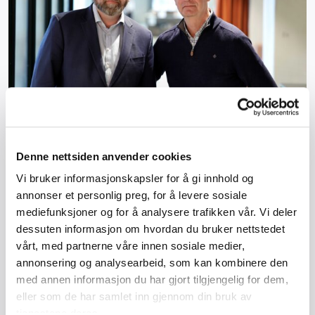
BHN ber regjeringen handle etter ny
renteheving
Denne nettsiden anvender cookies
Vi bruker informasjonskapsler for å gi innhold og
Den siste rentehevingen forsterker en allerede
annonser et personlig preg, for å levere sosiale
krevende situasjon i bygghåndverket. Nå ber
mediefunksjoner og for å analysere trafikken vår. Vi deler
Bygghåndverk Norge regjeringen bruke
dessuten informasjon om hvordan du bruker nettstedet
finanspolitikken mer aktivt for å bevare kapasitet,
vårt, med partnerne våre innen sosiale medier,
kompetanse og lærlingeplasser i byggenæringen.
annonsering og analysearbeid, som kan kombinere den
med annen informasjon du har gjort tilgjengelig for dem,
Les mer
eller som de har samlet inn gjennom din bruk av
tjenestene deres.