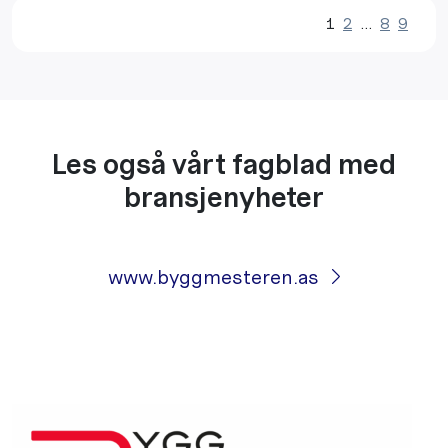
1
2
…
8
9
Les også vårt fagblad med
bransjenyheter
www.byggmesteren.as