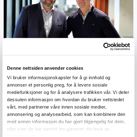
BHN ber regjeringen handle etter ny
renteheving
Denne nettsiden anvender cookies
Vi bruker informasjonskapsler for å gi innhold og
Den siste rentehevingen forsterker en allerede
annonser et personlig preg, for å levere sosiale
krevende situasjon i bygghåndverket. Nå ber
mediefunksjoner og for å analysere trafikken vår. Vi deler
Bygghåndverk Norge regjeringen bruke
dessuten informasjon om hvordan du bruker nettstedet
finanspolitikken mer aktivt for å bevare kapasitet,
vårt, med partnerne våre innen sosiale medier,
kompetanse og lærlingeplasser i byggenæringen.
annonsering og analysearbeid, som kan kombinere den
med annen informasjon du har gjort tilgjengelig for dem,
Les mer
eller som de har samlet inn gjennom din bruk av
tjenestene deres.