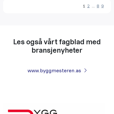
1
2
…
8
9
Les også vårt fagblad med
bransjenyheter
www.byggmesteren.as