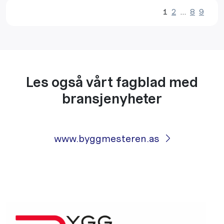
1
2
…
8
9
Les også vårt fagblad med
bransjenyheter
www.byggmesteren.as