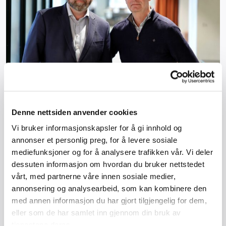
BHN ber regjeringen handle etter ny
renteheving
Denne nettsiden anvender cookies
Vi bruker informasjonskapsler for å gi innhold og
Den siste rentehevingen forsterker en allerede
annonser et personlig preg, for å levere sosiale
krevende situasjon i bygghåndverket. Nå ber
mediefunksjoner og for å analysere trafikken vår. Vi deler
Bygghåndverk Norge regjeringen bruke
dessuten informasjon om hvordan du bruker nettstedet
finanspolitikken mer aktivt for å bevare kapasitet,
vårt, med partnerne våre innen sosiale medier,
kompetanse og lærlingeplasser i byggenæringen.
annonsering og analysearbeid, som kan kombinere den
med annen informasjon du har gjort tilgjengelig for dem,
Les mer
eller som de har samlet inn gjennom din bruk av
tjenestene deres.