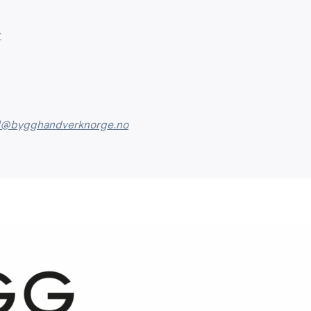
r
l@bygghandverknorge.no