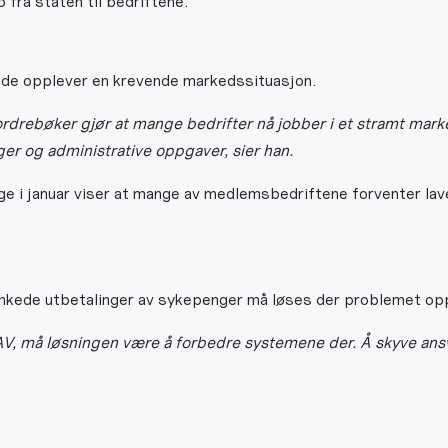
o fra staten til bedriftene.
ede opplever en krevende markedssituasjon.
rdrebøker gjør at mange bedrifter nå jobber i et stramt marked.
er og administrative oppgaver, sier han.
 januar viser at mange av medlemsbedriftene forventer lavere
nkede utbetalinger av sykepenger må løses der problemet op
, må løsningen være å forbedre systemene der. Å skyve ansvare