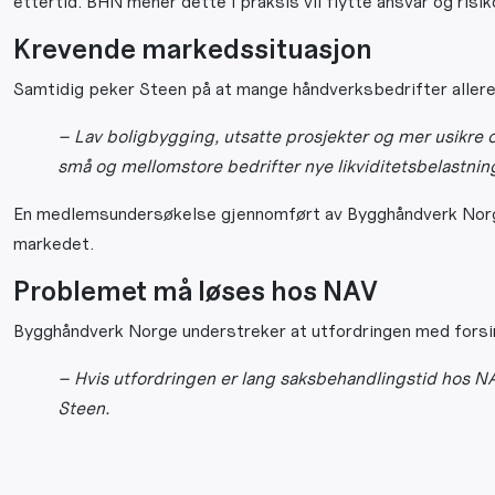
ettertid. BHN mener dette i praksis vil flytte ansvar og risik
Krevende markedssituasjon
Samtidig peker Steen på at mange håndverksbedrifter aller
– Lav boligbygging, utsatte prosjekter og mer usikre o
små og mellomstore bedrifter nye likviditetsbelastning
En medlemsundersøkelse gjennomført av Bygghåndverk Norge i
markedet.
Problemet må løses hos NAV
Bygghåndverk Norge understreker at utfordringen med forsi
– Hvis utfordringen er lang saksbehandlingstid hos NAV
Steen.