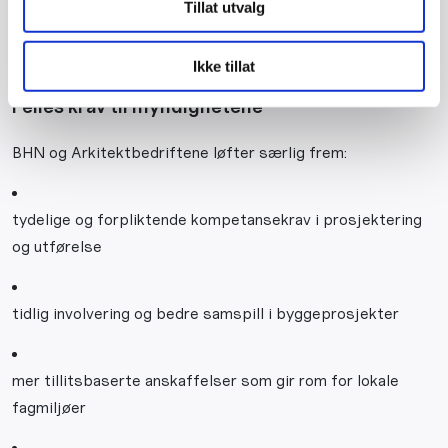
kan gi kortsiktige gevinster, men store
Tillat utvalg
langsiktige kostnader – både for samfunnet og
for dem som skal bo i byggene, sier Steen.
Ikke tillat
Felles krav til myndighetene
BHN og Arkitektbedriftene løfter særlig frem:
tydelige og forpliktende kompetansekrav i prosjektering
og utførelse
tidlig involvering og bedre samspill i byggeprosjekter
mer tillitsbaserte anskaffelser som gir rom for lokale
fagmiljøer