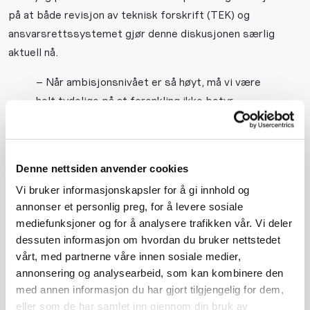
på at både revisjon av teknisk forskrift (TEK) og
ansvarsrettssystemet gjør denne diskusjonen særlig
aktuell nå.
– Når ambisjonsnivået er så høyt, må vi være
helt tydelige på at forenkling ikke betyr
svekkede kompetansekrav. Skal vi lykkes med
gode boliger for framtiden, må kvalitet ligge
fast i alle ledd, sier Robert Steen,
Denne nettsiden anvender cookies
administrerende direktør i
Bygghåndverk
Vi bruker informasjonskapsler for å gi innhold og
Norge
.
annonser et personlig preg, for å levere sosiale
mediefunksjoner og for å analysere trafikken vår. Vi deler
Kvalitet skapes i samspill
dessuten informasjon om hvordan du bruker nettstedet
vårt, med partnerne våre innen sosiale medier,
BHN og
Arkitektbedriftene i Norge
peker på at mye av
annonsering og analysearbeid, som kan kombinere den
boligpolitikken fremover vil handle om rehabilitering,
med annen informasjon du har gjort tilgjengelig for dem,
transformasjon og energieffektivisering – ofte i
eller som de har samlet inn gjennom din bruk av