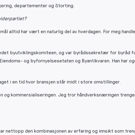
jering, departementer og Storting.
iderpartiet?
mål alltid har vært en naturlig del av hverdagen. For meg han
ledet byutviklingskomiteen, og var byrådssekretær for byråd fo
Eiendoms- og byfornyelsesetaten og Byantikvaren. Han har også
et i en tid hvor bransjen står midt i store omstillinger.
en og kommersialiseringen. Jeg tror håndverksnæringen trenger 
ar nettopp den kombinasjonen av erfaring og innsikt som trengs