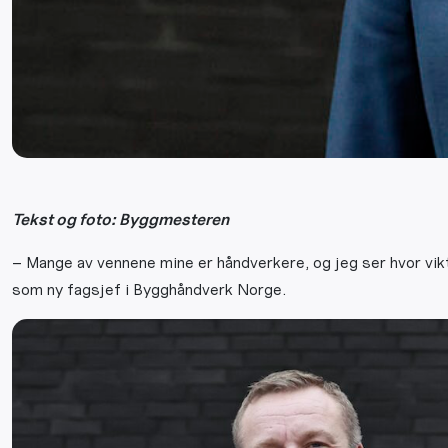
Tekst og foto: Byggmesteren
– Mange av vennene mine er håndverkere, og jeg ser hvor vi
som ny fagsjef i Bygghåndverk Norge.