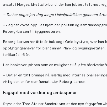
ansatt i Norges Idrettsforbund, der han jobbet tett mot reg
– Du har engasjert deg lenge i lokalpolitikken gjennom Arbe
– Jeg har vokst opp i et hjem der politikk og samfunnsspørs
Røberg-Larsen til Byggmesteren.
Røberg-Larsen har åtte år bak seg i Oslo bystyre, hvor han 
oppfølgingsansvar for blant annet Plan- og bygningsetaten, 
forliksråd i 6 år.
Han beskriver jobben som en mulighet til å løfte håndverksfag
– Det er en tøff bransje nå, særlig med internasjonalisering
viktig den er for samfunnet, sier Røberg-Larsen.
Fagsjef med verdier og ambisjoner
Styreleder Thor Steinar Sandvik sier at den nye fagsjefen «h