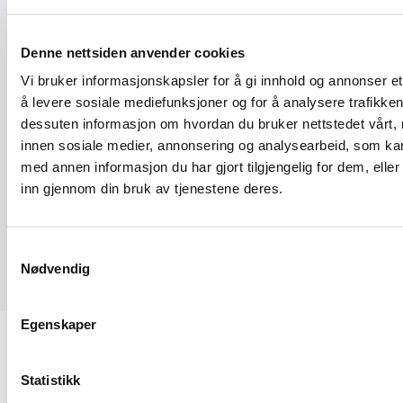
Denne nettsiden anvender cookies
Vi bruker informasjonskapsler for å gi innhold og annonser et
å levere sosiale mediefunksjoner og for å analysere trafikken 
I dette frokostwebinaret vil Bengt Mossing fra Elma
dessuten informasjon om hvordan du bruker nettstedet vårt,
Instruments informere om bruk av forskjellige
innen sosiale medier, annonsering og analysearbeid, som k
instrumenter for måling av fukt.
med annen informasjon du har gjort tilgjengelig for dem, elle
inn gjennom din bruk av tjenestene deres.
Han vil også presentere ny avtale om medlemsrabatter på
produkter fra Elma Instruments, som gjelder for alle
bransjeforeninger i Bygghåndverk Norge.
Samtykkevalg
Nødvendig
Egenskaper
Statistikk