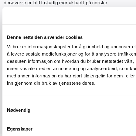
dessverre er blitt stadig mer aktuelt på norske
arbeidsplasser.
Hvordan kommer problematisk bruk av rusmidler og
spill til syne på arbeidsplassen?
Denne nettsiden anvender cookies
Hvordan kan vi forebygge og når er det grunn til å
reagere?
Vi bruker informasjonskapsler for å gi innhold og annonser et
Hvordan kan vi som leder eller kollega gå fram ved
å levere sosiale mediefunksjoner og for å analysere trafikken 
bekymring?
dessuten informasjon om hvordan du bruker nettstedet vårt,
innen sosiale medier, annonsering og analysearbeid, som k
I webinaret vil
Ida Eimind Børslien, rådgiver ved Akan
med annen informasjon du har gjort tilgjengelig for dem, elle
kompetansesenter
, gi råd om forebygging og håndtering
inn gjennom din bruk av tjenestene deres.
av situasjoner hvor medarbeidere sliter med rusproblemer
eller annen avhengighet.
Samtykkevalg
Nødvendig
Egenskaper