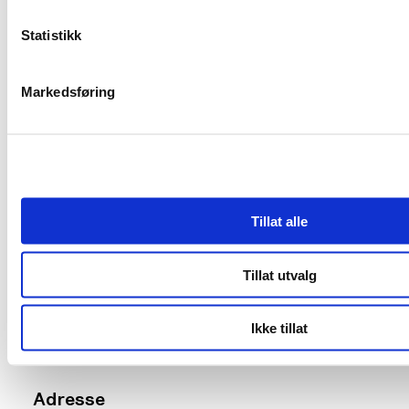
Statistikk
Markedsføring
Tillat alle
Kontakt oss
Tillat utvalg
Telefon tel: 414 64 146
Organisasjonsnummer 929815033
Ikke tillat
Adresse