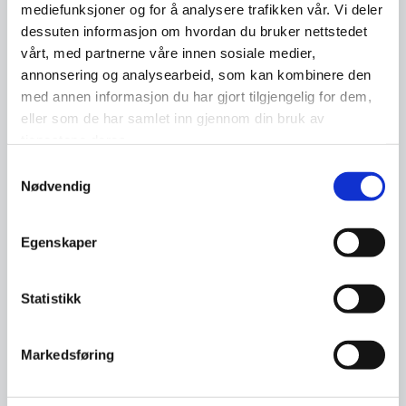
mediefunksjoner og for å analysere trafikken vår. Vi deler
dessuten informasjon om hvordan du bruker nettstedet
vårt, med partnerne våre innen sosiale medier,
annonsering og analysearbeid, som kan kombinere den
med annen informasjon du har gjort tilgjengelig for dem,
Arbeidsgiver’n er vår digitale
eller som de har samlet inn gjennom din bruk av
arbeidsgivertjeneste som inneholder,
tjenestene deres.
informasjon, veiledning og maler
Samtykkevalg
innen vanlig arbeidsrett.
I tillegg egen
Nødvendig
seksjon for HMS og bedriftsmessige
forhold.
Egenskaper
For å bruke Arbeidsgiver’n må
Statistikk
bedriften være medlem og innlogget.
Markedsføring