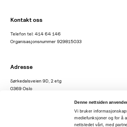
Kontakt oss
Telefon tel: 414 64 146
Organisasjonsnummer 929815033
Adresse
Sørkedalsveien 9D, 2 etg
0369 Oslo
Fakturaadresse:
mb.33170@xledger.net
Denne nettsiden anvende
Vi bruker informasjonskapsl
mediefunksjoner og for å a
nettstedet vårt, med part