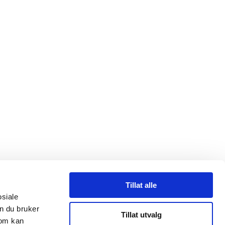
Tillat alle
osiale
n du bruker
Tillat utvalg
som kan