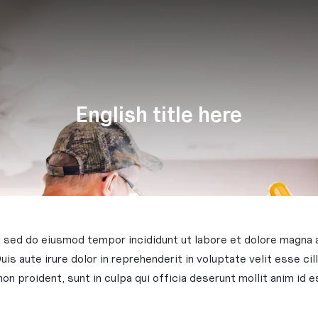
English title here
, sed do eiusmod tempor incididunt ut labore et dolore magna a
is aute irure dolor in reprehenderit in voluptate velit esse cil
on proident, sunt in culpa qui officia deserunt mollit anim id 